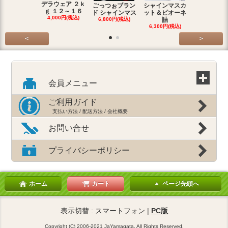
デラウェア ２ｋ
ごっつぉブラン
シャインマスカ
ごっつぉブ
ｇ １２～１６
ド シャインマス
ット＆ピオーネ
ド シャイン
4,000円(税込)
6,800円(税込)
詰
4,800円(税
6,300円(税込)
<
>
会員メニュー
ご利用ガイド
支払い方法 / 配送方法 / 会社概要
お問い合せ
プライバシーポリシー
ホーム
カート
ページ先頭へ
表示切替 : スマートフォン |
PC版
Copyright (C) 2006-2021 JaYamagata. All Rights Reserved.