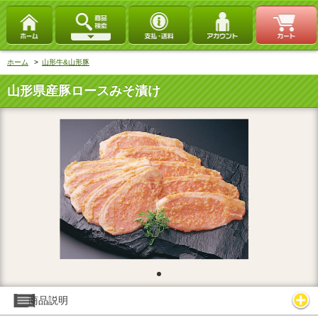
ホーム
>
山形牛&山形豚
山形県産豚ロースみそ漬け
商品説明