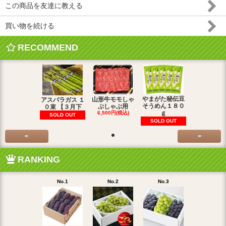
この商品を友達に教える
買い物を続ける
RECOMMEND
やまがた秘伝豆
山形牛モモしゃ
アスパラガス １
そうめん１８０
ぶしゃぶ用
０束 【３月下
ｇ
6,500円(税込)
SOLD OUT
SOLD OUT
<
>
RANKING
No.1
No.2
No.3
No.4