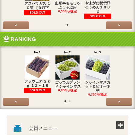
やまがた秘伝豆
山形牛モモしゃ
アスパラガス １
そうめん１８０
ぶしゃぶ用
０束 【３月下
ｇ
6,500円(税込)
SOLD OUT
SOLD OUT
<
>
RANKING
No.1
No.2
No.3
No.4
デラウェア ２ｋ
ごっつぉブラン
シャインマスカ
ごっつぉブ
ｇ １２～１６
ド シャインマス
ット＆ピオーネ
ド シャイン
SOLD OUT
6,800円(税込)
詰
4,800円(税
6,300円(税込)
<
>
会員メニュー