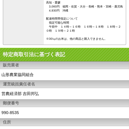
高知・愛媛
3,060円 福岡・佐賀・大分・長崎・熊本・宮崎・鹿児島
4,930円 沖縄
配達時間帯指定について
指定可能な時間
午前中 １４時～１６時 １６時～１８時 １８時～２
０時 １９時～２１時
※30㎏のお米は、他の商品と購入できません。
特定商取引法に基づく表記
販売業者
山形農業協同組合
運営統括責任者名
営農経済部 吉田邦弘
郵便番号
990-8535
住所