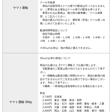
クール宅急便
商品の品質管理上クール便での配送は行っておりません
ヤマト運輸
が、ご希望がある場合はクール便での配送を承ります。
希望されるお客様は、購入時の備考欄に「クール便希
望」とご記入ください。
商品の購入の仕方により、通常便（常温）クール便（冷
蔵）に分けてお送りいたします。
配達時間帯指定について
指定可能な時間
午前中 １４時～１６時 １６時～１８時 １８時～２
０時 １９時～２１時
※30㎏のお米は、他の商品と購入できません。
30㎏のお米の発送について
商品のお届けは【ヤマト運輸 】でお届け致します。
宅配業者のご変更は受け付けておりませんのでご了承下
さい。
※一部離島は配送日数に時間がかかり、商品の鮮度の保
証ができませんのでご注文をお受けできない場合がござい
ます。予めご了承下さい。
※離島・一部地域は追加送料がかかる場合があります。
料金
2,730円 北海道
2,400円 東北・関東・新潟・長野
ヤマト運輸 30kg
2,510円 富山・石川・福井・静岡・愛知・岐阜・三重
2,620円 大阪・京都・滋賀・奈良・和歌山・兵庫
2,840円 岡山・広島・山口・島根・鳥取・香川・徳島・