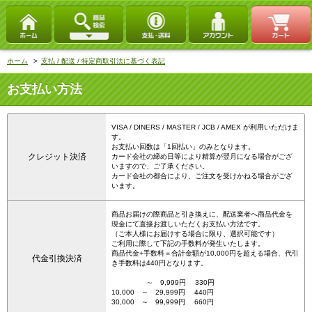
ホーム
>
支払 / 配送 / 特定商取引法に基づく表記
お支払い方法
VISA / DINERS / MASTER / JCB / AMEX が利用いただけま
す。
お支払い回数は「1回払い」のみとなります。
クレジット決済
カード会社の締め日等により精算が翌月になる場合がござ
いますので、ご了承ください。
カード会社の都合により、ご注文を受けかねる場合がござ
います。
商品お届けの際商品と引き換えに、配送業者へ商品代金を
現金にて直接お渡しいただくお支払い方法です。
（ご本人様にお届けする場合に限り、選択可能です）
ご利用に際して下記の手数料が発生いたします。
商品代金+手数料＝合計金額が10,000円を超える場合、代引
代金引換決済
き手数料は440円となります。
～ 9,999円 330円
10,000 ～ 29,999円 440円
30,000 ～ 99,999円 660円