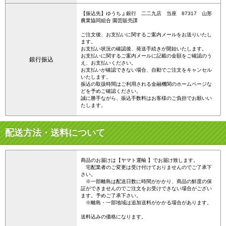
【振込先】ゆうちょ銀行 二二九店 当座 87317 山形
農業協同組合 園芸販売課
ご注文後、お支払いに関するご案内メールをお送りいたし
ます。
お支払い状況の確認後、発送手続きが開始いたします。
お支払いに関するご案内メールに記載の金額をご確認のう
銀行振込
え、お支払いください。
お支払いが確認できない場合、自動でご注文をキャンセル
いたします。
振込の取扱時間はご利用される金融機関のホームページな
どを予めご確認ください。
誠に勝手ながら、振込手数料はお客様のご負担でお願いい
たします。
配送方法・送料について
商品のお届けは【ヤマト運輸 】でお届け致します。
宅配業者のご変更は受け付けておりませんのでご了承下
さい。
※一部離島は配送日数に時間がかかり、商品の鮮度の保
証ができませんのでご注文をお受けできない場合がござい
ます。予めご了承下さい。
※離島・一部地域は追加送料がかかる場合があります。
送料込みの価格になります。