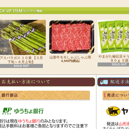
やまがた秘伝豆そ
山形牛モモしゃぶしゃぶ用
アスパラガス １０束 【３月
８０ｇ ５袋
6,500円(税込)
下旬～６月上旬】
SOLD OUT
SOLD OUT