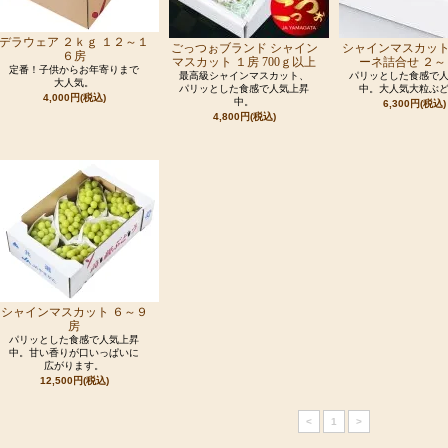
デラウェア ２ｋｇ １２～１
ごっつぉブランド シャイン
シャインマスカッ
６房
マスカット １房 700ｇ以上
ーネ詰合せ ２～
定番！子供からお年寄りまで
最高級シャインマスカット、
パリッとした食感で
大人気。
パリッとした食感で人気上昇
中。大人気大粒ぶ
4,000円(税込)
中。
6,300円(税込)
4,800円(税込)
シャインマスカット ６～９
房
パリッとした食感で人気上昇
中。甘い香りが口いっぱいに
広がります。
12,500円(税込)
<
1
>