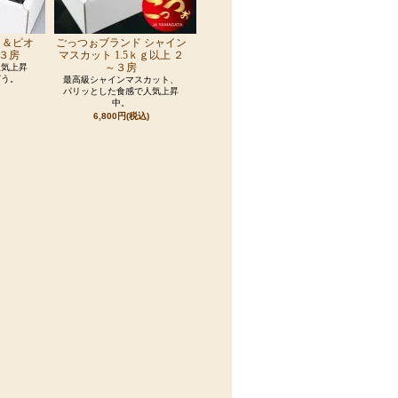
ト＆ピオ
ごっつぉブランド シャイン
３房
マスカット 1.5ｋｇ以上 ２
～３房
人気上昇
どう。
最高級シャインマスカット、
パリッとした食感で人気上昇
中。
6,800円(税込)